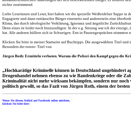
nickte zustimmend.
Liebe Leserinnen und Leser, hier haben wir die spezielle Weißenfelser Suppe in d
Engagierte und dann enttäuschte Bürger einerseits und andererseits eine überforder
Klima, das durch ideologische Verklärung, Ignoranz und ängstliche Zurückhaltung
Denn eines ist leider noch hinzuzufügen: In der o.g. Sitzung war ich der einzige,
hat. Alle anderen hüllten sich in Schweigen. Erst in Pausengesprächen stimmten n
Klicken Sie bitte in meiner Startseite auf Buchtipps. Die ausgewählten Titel un
Besonders der rororo- Titel von
Jürgen Roth: Ermitteln verboten. Warum die Polizei den Kampf gegen die Kri
„Hochkarätige Kriminelle können in Deutschland ungehindert a
Drogenhandel nehmen ebenso zu wie Bandenkriege oder die Zahl 
Kriminalität nicht mehr wirksam bekämpfen, sondern nur noch ve
politisch gewollt, so das Fazit von Jürgen Roth, einem der beste
Wenn Sie diesen Artikel auf Facebook teilen möchten,
klicken Sie bitte hier: