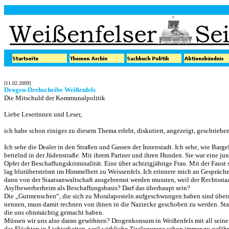
[11.02.2009]
Drogen-Drehscheibe Weißenfels
Die Mitschuld der Kommunalpolitik
Liebe Leserinnen und Leser,
ich habe schon einiges zu diesem Thema erlebt, diskutiert, angezeigt, geschrieben
Ich sehe die Dealer in den Straßen und Gassen der Innenstadt. Ich sehe, wie Barge
bettelnd in der Jüdenstraße. Mit ihrem Partner und ihren Hunden. Sie war eine ju
Opfer der Beschaffungskriminalität. Eine über achtzigjährige Frau. Mit der Faust
lag blutüberströmt im Himmelbett zu Weissenfels. Ich erinnere mich an Gespräche
dann von der Staatsanwaltschaft ausgebremst werden mussten, weil der Rechtssta
Asylbewerberheim als Beschaffungsbasis? Darf das überhaupt sein?
Die „Gutmenschen“, die sich zu Moralaposteln aufgeschwungen haben sind überal
nennen, muss damit rechnen von ihnen in die Naziecke geschoben zu werden. Statt
die uns ohnmächtig gemacht haben.
Müssen wir uns also daran gewöhnen? Drogenkonsum in Weißenfels mit all seine
das Flüchten in Lichterketten, weil wirkliche Zivilcourage schon immer zu gefä