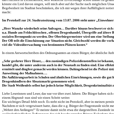
könnte ein Lied davon singen, will mich aber auf der Suche nach möglichen Urs
Begebenheit im Stadtrat beschränken, die ich mir wegen ihrer Auffälligkeit noti
macht:
Im Protokoll zur 24. Stadtratssitzung vom 13.07. 2006 steht unter „Einwohner
„Herr Wanzke wiederholt seine Anfragen… Darüber hinaus beschwert er sich m
u.a. Hunde am Feldschlösschen , offenen Drogenhandel, Übergriffe auf ältere
sozialen Brennpunkt zu werden. Der Oberbürgermeister wird um eine Stellun
Der OB teilt die Einschätzung zur Situation nicht. Gleichwohl werden die vo
viel die Videoüberwachung von bestimmten Plätzen kostet.“
In einem Antwortschreiben des Ordnungsamtes an einen Bürger, der ähnliche Anfrag
„Sehr geehrter Herr Heuer,… den zuständigen Polizeidienststellen ist bekannt
handel gibt, die unter anderem auch in der Neustadt zu finden sind. Eine eff
ermittelt und dingfest gemacht werden können. Dahingehend ist die Polizei tä
Ausweitung der Maßnahmen….
Die Aufklärungsarbeit in Schulen und ähnlichen Einrichtungen, sowie die gut f
Drogenhändlern der Absatzmarkt genommen wird.
Die Stadt Weißenfels selbst hat jedoch keine Möglichkeit, Drogenkriminalität
Liebe Leserinnen und Leser, das war vor über zwei Jahren. Die Bürger haben sich 
einem Abgrund- nun sind wir einen Schritt weiter.
Ein wichtiges Detail fehlt noch. Es steht nicht im Protokoll, aber in meinen persö
Nachdem er sich vergewissert hatte, dass die o.g. Bürger der Fragestunde nicht
„Wehret den Anfängen!“ Er meinte damit nicht etwa die dargestellten Zustände in 
ausländerfeindlichen Äußerungen der sich beschwerenden Bürger. Er forderte den V