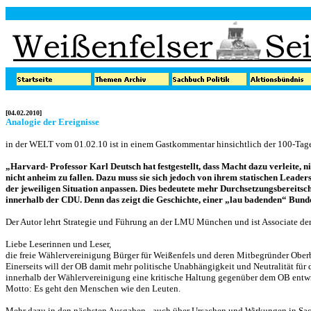
[04.02.2010]
Analogie der Ereignisse
in der WELT vom 01.02.10 ist in einem Gastkommentar hinsichtlich der 100-Tage
„Harvard- Professor Karl Deutsch hat festgestellt, dass Macht dazu verleite, n
nicht anheim zu fallen. Dazu muss sie sich jedoch von ihrem statischen Leader
der jeweiligen Situation anpassen. Dies bedeutete mehr Durchsetzungsbereitsch
innerhalb der CDU. Denn das zeigt die Geschichte, einer „lau badenden“ Bunde
Der Autor lehrt Strategie und Führung an der LMU München und ist Associate de
Liebe Leserinnen und Leser,
die freie Wählervereinigung Bürger für Weißenfels und deren Mitbegründer Ober
Einerseits will der OB damit mehr politische Unabhängigkeit und Neutralität für d
innerhalb der Wählervereinigung eine kritische Haltung gegenüber dem OB entwic
Motto: Es geht den Menschen wie den Leuten.
Mehr dazu in den nächsten Ausgaben - auch über Ursachen und Wirkungen in Sache