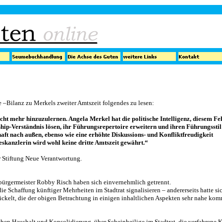
 –Bilanz zu Merkels zweiter Amtszeit folgendes zu lesen:
icht mehr hinzuzulernen. Angela Merkel hat die politische Intelligenz, diesem Fe
ship-Verständnis lösen, ihr Führungsrepertoire erweitern und ihren Führungsstil
aft nach außen, ebenso wie eine erhöhte Diskussions- und Konfliktfreudigkeit
skanzlerin wird wohl keine dritte Amtszeit gewährt.“
r Stiftung Neue Verantwortung.
bürgermeister Robby Risch haben sich einvernehmlich getrennt.
ie Schaffung künftiger Mehrheiten im Stadtrat signalisieren – andererseits hatte si
kelt, die der obigen Betrachtung in einigen inhaltlichen Aspekten sehr nahe kom
n Haushalt und Konsolidierung, über Scheinheilige im Stadtrat, die verfahrene K