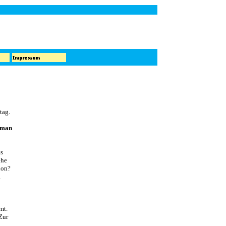
tag.
e man
ts
ehe
ion?
.
mt.
Zur