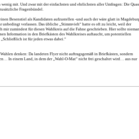
n wenig mit.
Und zwar mit der einfachsten und ehrlichsten aller Umfragen: Die Quas
 zusätzliche Fragenbündel.
, einen Besenstiel als Kandidaten aufzustellen -und auch der wäre glatt in Magdebur
r unbedingt verlassen. Das übliche „Stimmvieh“ hatte es oft zu leicht, weil der
ch mir zumindest für diesen Wahlkreis auf die Fahne geschrieben. Hier sollte niema
nen Information in den Briefkästen des Wahlkreises auftaucht, um potentiellen
Schließlich ist für jeden etwas dabei.“
Wahlen denken: Da landeten Flyer nicht auftragsgemäß in Briefkästen, sondern
ten… In einem Land, in dem der „Wahl-O-Mat“ nicht frei geschaltet wird… aus nur