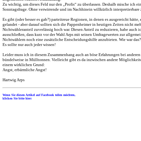
Zu wichtig, um dieses Feld nur den „Profis“ zu überlassen. Deshalb mische ich ei
Sonntagsfrage. Ohne verwirrende und im Nachhinein willkürlich interpretierbare
Es gibt (oder besser es gab?) parteitreue Regionen, in denen es ausgereicht hätte
gelandet - aber darauf sollten sich die Pappenheimer in heutigen Zeiten nicht meh
Nichtwähleranteil zuverlässig hoch war. Diesen Anteil zu reduzieren, habe auch i
ausschließen, dass kurz vor der Wahl Arps mit seinen Umfragewerten zur allgemei
Nichtwählern noch eine zusätzliche Entscheidungshilfe anzubieten. Wie war das? „
Es sollte nur auch jeder wissen!
Leider muss ich in diesem Zusammenhang auch an böse Erfahrungen bei anderen 
bündelweise in Mülltonnen. Vielleicht gibt es da inzwischen andere Möglichkei
einem wirklichen Grund:
Angst, erbärmliche Angst!
Hartwig Arps
Wenn Sie diesen Artikel auf Facebook teilen möchten,
klicken Sie bitte hier: