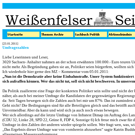
[23.01.2011]
Umfragezahlen
Liebe Leserinnen und Leser,
3020 Sachsen- Anhalter nahmen an der schon erwähnten 100.000.- Euro teuren Umf
nicht mehr. Als Begründung gaben sie an, Politiker seien bürgerfern, wollten si
Ich wiederhole hier gerne den MZ – Kommentar vom 05.01.2011:
„Nun ist die Demokratie aber keine Einbahnstraße. Unser System funktioniert
sich aufraffen können. Wer das nicht tut, soll sich nicht beschweren. In unsere
Da Politik zuallererst eine Frage der konkreten Politiker sein sollte und nicht der
näher, als auch bei meiner Umfrage die Kandidaten der gegenwärtigen Regierungs
da: Seit Tagen bewegen sich die Zahlen auch bei mir um 87%. Das ist zumindest z
Geht nicht! Die Bedingungen sind für alle Beteiligten gleich und das betrifft a
Unvermeidbar. Aber da kann und wird sich ja auch noch etwas bewegen.
Wer sich allerdings auf die letzte Umfrage von Infratest Dimap im Auftrag des La
(CDU 32, Linke 28, SPD 22, Grüne 8, FDP 4, Sonstige 6) Ich freue mich zwar für 
Umfrage in den Zahlen der anderen wieder spiegeln sollen. Wer fragt wen, was, 
„Das Ergebnis dieser Umfrage war von vornherein abzusehen“ sagte Katrin Budd
allgemeinen Massenverdummung.