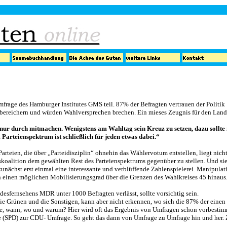
rage des Hamburger Institutes GMS teil. 87% der Befragten vertrauen der Politik
ch bereichern und würden Wahlversprechen brechen. Ein mieses Zeugnis für den Land
 nur durch mitmachen. Wenigstens am Wahltag sein Kreuz zu setzen, dazu sollt
m Parteienspektrum ist schließlich für jeden etwas dabei.“
 Parteien, die über „Parteidisziplin“ ohnehin das Wählervotum entstellen, liegt nich
koalition dem gewählten Rest des Parteienspektrums gegenüber zu stellen. Und si
unächst erst einmal eine interessante und verblüffende Zahlenspielerei. Manipulat
uch einen möglichen Mobilisierungsgrad über die Grenzen des Wahlkreises 45 hinaus
ndesfernsehens MDR unter 1000 Befragten verlässt, sollte vorsichtig sein.
die Grünen und die Sonstigen, kann aber nicht erkennen, wo sich die 87% der einen
wie, wann, wo und warum? Hier wird oft das Ergebnis von Umfragen schon vorbestim
e (SPD) zur CDU- Umfrage. So geht das dann von Umfrage zu Umfrage hin und her. 