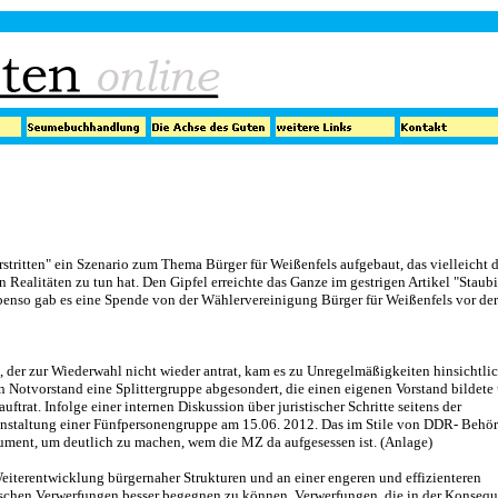
stritten" ein Szenario zum Thema Bürger für Weißenfels aufgebaut, das vielleicht 
 Realitäten zu tun hat. Den Gipfel erreichte das Ganze im gestrigen Artikel "Staub
benso gab es eine Spende von der Wählervereinigung Bürger für Weißenfels vor de
 der zur Wiederwahl nicht wieder antrat, kam es zu Unregelmäßigkeiten hinsichtli
n Notvorstand eine Splittergruppe abgesondert, die einen eigenen Vorstand bildete
ftrat. Infolge einer internen Diskussion über juristischer Schritte seitens der
ranstaltung einer Fünfpersonengruppe am
15.06. 2012. Das im Stile von DDR- Behö
kument, um deutlich zu machen, wem die MZ da aufgesessen ist. (Anlage)
Weiterentwicklung bürgernaher Strukturen und an einer engeren und effizienteren
schen Verwerfungen besser begegnen zu können. Verwerfungen, die in der Konseq