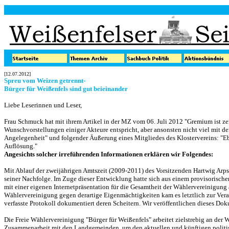
[12.07.2012]
Spreu vom Weizen getrennt-
Bürger für Weißenfels sind gut beieinander
Liebe Leserinnen und Leser,
Frau Schmuck hat mit ihrem Artikel in der MZ vom 06. Juli 2012 "Gremium ist zer
Wunschvorstellungen einiger Akteure entspricht, aber ansonsten nicht viel mit den
Angelegenheit" und folgender Äußerung eines Mitgliedes des Klostervereins: "E
Auflösung."
Angesichts solcher irreführenden Informationen erklären wir Folgendes:
Mit Ablauf der zweijährigen Amtszeit (2009-2011) des Vorsitzenden Hartwig Arps,
seiner Nachfolge.
Im Zuge dieser Entwicklung hatte sich aus einem provisorische
mit einer eigenen Internetpräsentation für die Gesamtheit der Wählervereinigung au
Wählervereinigung gegen derartige Eigenmächtigkeiten kam es letztlich zur Ve
verfasste Protokoll dokumentiert deren Scheitern. Wir veröffentlichen dieses Do
Die Freie Wählervereinigung "Bürger für Weißenfels" arbeitet zielstrebig an der 
Zusammenarbeit mit den Landgemeinden, um den aktuellen und künftigen politi