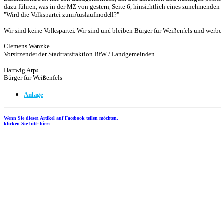
dazu führen, was in der MZ von gestern, Seite 6, hinsichtlich eines zunehmende
"Wird die Volkspartei zum Auslaufmodell?"
Wir sind keine Volkspartei. Wir sind und bleiben Bürger für Weißenfels und we
Clemens Wanzke
Vorsitzender der Stadtratsfraktion BfW / Landgemeinden
Hartwig Arps
Bürger für Weißenfels
Anlage
Wenn Sie diesen Artikel auf Facebook teilen möchten,
klicken Sie bitte hier: